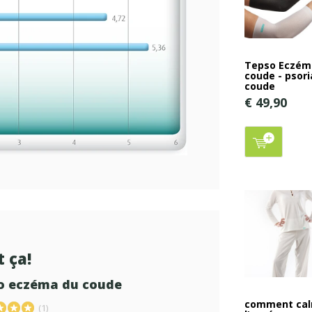
Tepso Eczém
coude - psori
coude
€ 49,90
t ça!
o eczéma du coude
comment ca
(1)