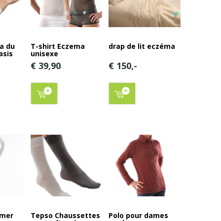
a du
T-shirt Eczema
drap de lit eczéma
asis
unisexe
€ 39,90
€ 150,-
lmer
Tepso Chaussettes
Polo pour dames