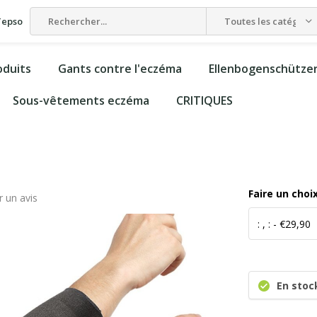
 Tepso
Toutes les catégorie
oduits
Gants contre l'eczéma
Ellenbogenschütze
Sous-vêtements eczéma
CRITIQUES
Faire un choi
r un avis
En stoc