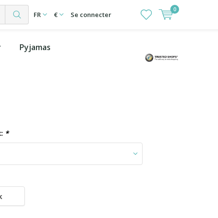
0
s
FR
€
Se connecter
r
Pyjamas
x:
*
k