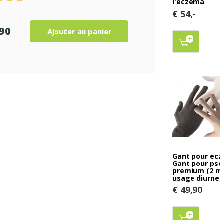
l'eczéma
€ 54,-
,90
Ajouter au panier
Gant pour ec
Gant pour pso
premium (2 
usage diurne
€ 49,90