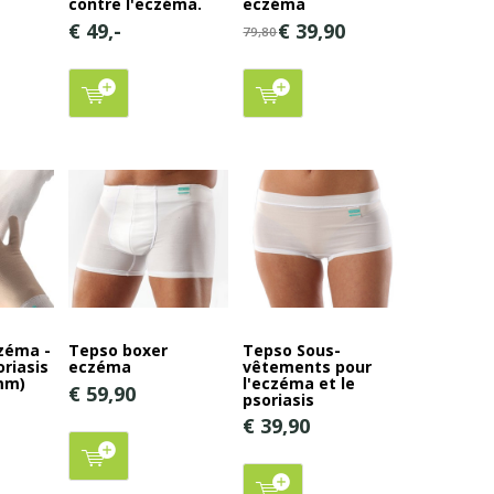
contre l'eczéma.
eczéma
€ 49,-
€ 39,90
79,80
zéma -
Tepso boxer
Tepso Sous-
riasis
eczéma
vêtements pour
mm)
l'eczéma et le
€ 59,90
psoriasis
€ 39,90