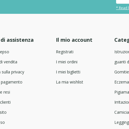
* Read l
 di assistenza
Il mio account
Categ
Tepso
Registrati
Istruzio
di vendita
I miei ordini
guanti 
 sulla privacy
I miei biglietti
Gomiti
i pagamento
La mia wishlist
Eczema
e resi
Pigiam
clienti
Irritazi
sito
Camicia
pso
Leggin