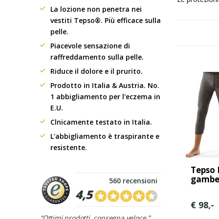
La lozione non penetra nei
vestiti Tepso®. Più efficace sulla
pelle.
Piacevole sensazione di
raffreddamento sulla pelle.
Riduce il dolore e il prurito.
Prodotto in Italia & Austria. No.
1 abbigliamento per l'eczema in
E.U.
Clnicamente testato in Italia.
L'abbigliamento è traspirante e
resistente.
Tepso
gamb
560 recensioni
4,5
€ 98,-
“Ottimi prodotti, consegna veloce.”