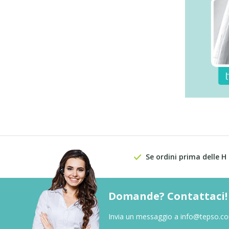
Se ordini prima delle H
Domande? Contattaci!
Invia un messaggio a
info@tepso.c