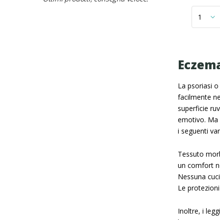
Eczema
La psoriasi o
facilmente ne
superficie ru
emotivo. Ma i
i seguenti va
Tessuto morb
un comfort n
Nessuna cucit
Le protezioni
Inoltre, i le