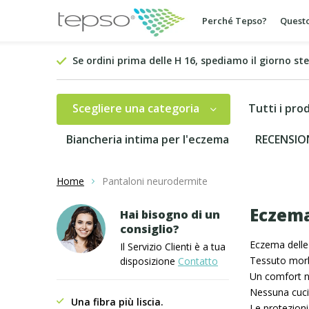
Perché Tepso?
Questo
Se ordini prima delle H 16, spediamo il giorno st
Scegliere una categoria
Tutti i pro
Biancheria intima per l'eczema
RECENSIO
Home
Pantaloni neurodermite
Eczema
Hai bisogno di un
consiglio?
Eczema delle
Il Servizio Clienti è a tua
Tessuto morb
disposizione
Contatto
Un comfort no
Nessuna cucit
Una fibra più liscia.
Le protezioni