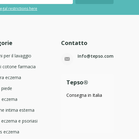
egal restrictions here
orie
Contatto
ni per il lavaggio
Info@tepso.com
di cotone farmacia
era eczema
Tepso®
 piede
Consegna in Italia
a eczema
one intima esterna
 eczema e psoriasi
gs eczema