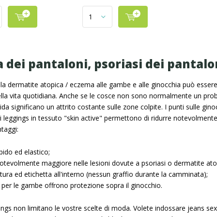
 dei pantaloni, psoriasi dei pantalo
 la dermatite atopica / eczema alle gambe e alle ginocchia può essere 
lla vita quotidiana. Anche se le cosce non sono normalmente un probl
vida significano un attrito costante sulle zone colpite. I punti sulle g
 leggings in tessuto "skin active" permettono di ridurre notevolmente 
ntaggi:
ido ed elastico;
otevolmente maggiore nelle lesioni dovute a psoriasi o dermatite ato
ura ed etichetta all'interno (nessun graffio durante la camminata);
 per le gambe offrono protezione sopra il ginocchio.
ggings non limitano le vostre scelte di moda. Volete indossare jeans 