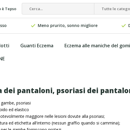
 è Tepso
Tutte le catego
esso
Meno prurito, sonno migliore
dotti
Guanti Eczema
Eczema alle maniche del gom
NE
 dei pantaloni, psoriasi dei pantal
 gambe, psoriasi
ido ed elastico
tevolmente maggiore nelle lesioni dovute alla psoriasi;
ura ed etichetta all'interno (nessun graffio quando si cammina);
 per le gambe forniscono protezi