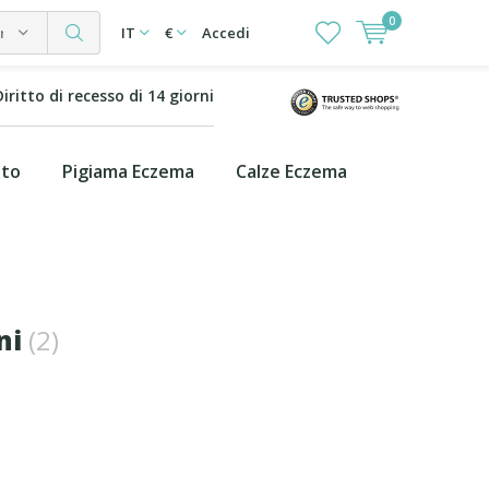
0
rie
IT
€
Accedi
Diritto di recesso di 14 giorni
ito
Pigiama Eczema
Calze Eczema
oni
(2)