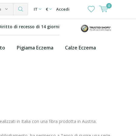
0
rie
IT
€
Accedi
Diritto di recesso di 14 giorni
ito
Pigiama Eczema
Calze Eczema
izzati in Italia con una fibra prodotta in Austria.
ll'abbigliamento, ha permesso a Tepso di riunire una serie