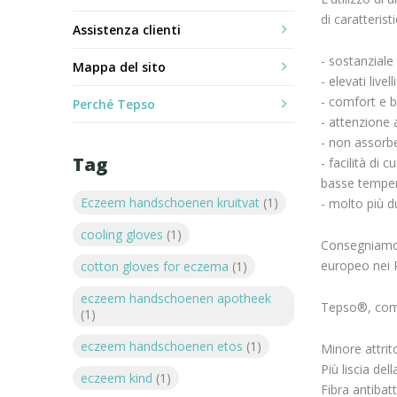
di caratterist
Assistenza clienti
- sostanziale 
Mappa del sito
- elevati livell
- comfort e b
Perché Tepso
- attenzione 
- non assorbe
Tag
- facilità di
basse temper
Eczeem handschoenen kruitvat
(1)
- molto più du
cooling gloves
(1)
Consegniamo g
europeo nei 
cotton gloves for eczema
(1)
eczeem handschoenen apotheek
Tepso®, comfo
(1)
eczeem handschoenen etos
(1)
Minore attrito
Più liscia del
eczeem kind
(1)
Fibra antibat