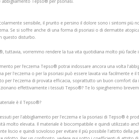
 abbigliamento Tepso® per psoriasi.
colarmente sensibile, il prurito e persino il dolore sono i sintomi più n
ema. Se si soffre anche di una forma di psoriasi o di dermatite atopi
on questo disturbo.
, tuttavia, vorremmo rendere la tua vita quotidiana molto più facile i
amento per l’eczema Tepso® potrai indossare ancora una volta l'abbiglia
ma per l'eczema o per la psoriasi può essere lavata via facilmente e i
to per l'eczema di provata efficacia, soprattutto un buon comfort da
ionano effettivamente i tessuti Tepso®? Te lo spiegheremo brevemen
ateriale è il Tepso®?
 i tessuti per l'abbigliamento per l'eczema e la psoriasi di Tepso® è p
tà molto elevata. Il materiale è biocompatibile e quindi utilizzato anc
 liscio e quindi scivoloso per evitare il più possibile l'attrito della pe
ridotto. Per un confronto, vedere qui sotto i coefficienti di attrito di 