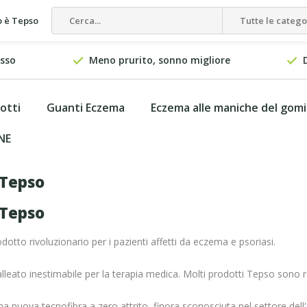
 è Tepso
Tutte le catego
esso
Meno prurito, sonno migliore
otti
Guanti Eczema
Eczema alle maniche del gom
NE
 Tepso
 Tepso
otto rivoluzionario per i pazienti affetti da eczema e psoriasi.
leato inestimabile per la terapia medica. Molti prodotti Tepso sono real
 una nuova tecnofibra a zero attrito, finora sconosciuta nel settore de