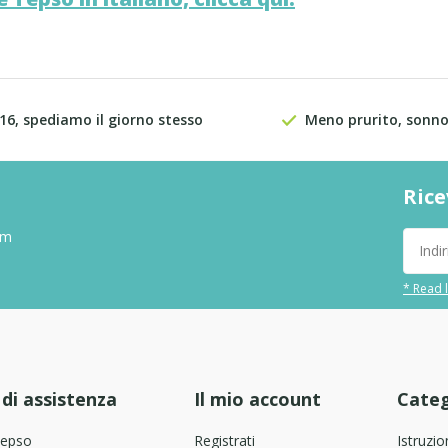
 16, spediamo il giorno stesso
Meno prurito, sonno
Rice
om
* Read l
 di assistenza
Il mio account
Categ
Tepso
Registrati
Istruzio