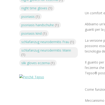
night time gloves
(1)
Un comfort e
psoriasis
(1)
Abbiamo un'in
psoriasis handschuhe
(1)
guanti per la 
psoriasis kind
(1)
La versione p
schlafanzug neurodermitis Frau
(1)
possono esser
schlafanzug neurodermitis Mann
tecnologia de
(1)
Il guanto per
slik gloves eczema
(1)
l’eczema che 
Tepso® posson
Come funzio
Meccanismo d