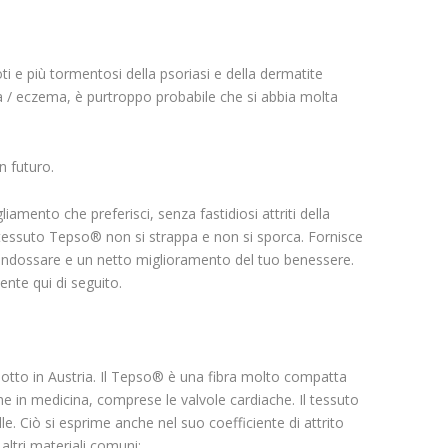
oti e più tormentosi della psoriasi e della dermatite
ca / eczema, è purtroppo probabile che si abbia molta
n futuro.
mento che preferisci, senza fastidiosi attriti della
l tessuto Tepso® non si strappa e non si sporca. Fornisce
 indossare e un netto miglioramento del tuo benessere.
te qui di seguito.
rodotto in Austria. Il Tepso® è una fibra molto compatta
he in medicina, comprese le valvole cardiache. Il tessuto
lle. Ciò si esprime anche nel suo coefficiente di attrito
altri materiali comuni: