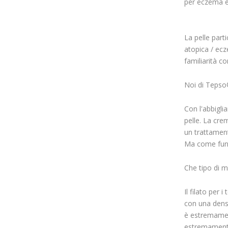
per eczema e
La pelle parti
atopica / ecz
familiarità c
Noi di Tepso®
Con l'abbigli
pelle. La cre
un trattamen
Ma come funz
Che tipo di m
Il filato per
con una densi
è estremamente
estremamente 