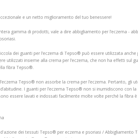
ccezionale e un netto miglioramento del tuo benessere!
tera gamma di prodotti, vale a dire abbigliamento per l’eczema - abbi
psoriasi.
iccola dei guanti per l’eczema di Tepso® può essere utilizzata anche
e utilizzati insieme alla crema per l’eczema, che non ha effetti sul g
lla fibra Tepso®.
 l’eczema Tepso® non assorbe la crema per l’eczema. Pertanto, gli ut
d’abitudine. I guanti per l’eczema Tepso® non si inumidiscono con la 
o essere lavati e indossati facilmente molte volte perché la fibra è pi
na
'azione dei tessuti Tepso® per eczema e psoriasi / Abbigliamento 