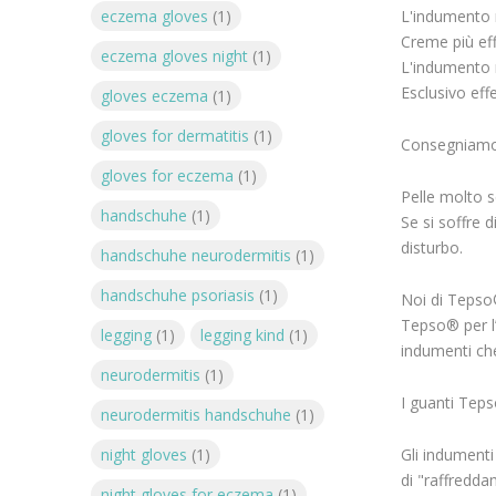
eczema gloves
(1)
L'indumento 
Creme più effi
eczema gloves night
(1)
L'indumento 
Esclusivo effe
gloves eczema
(1)
gloves for dermatitis
(1)
Consegniamo g
gloves for eczema
(1)
Pelle molto s
handschuhe
(1)
Se si soffre 
disturbo.
handschuhe neurodermitis
(1)
handschuhe psoriasis
(1)
Noi di Tepso®
Tepso® per l’
legging
(1)
legging kind
(1)
indumenti che 
neurodermitis
(1)
I guanti Teps
neurodermitis handschuhe
(1)
night gloves
(1)
Gli indumenti
di "raffredda
night gloves for eczema
(1)