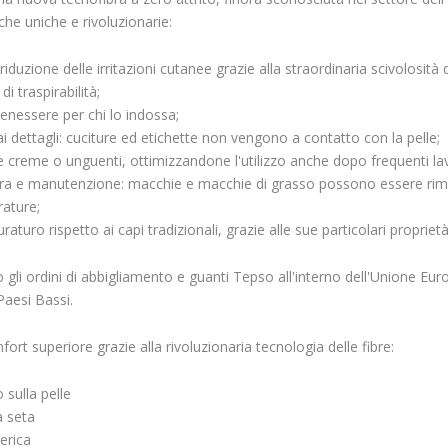
iche uniche e rivoluzionarie:
riduzione delle irritazioni cutanee grazie alla straordinaria scivolosità 
i di traspirabilità;
enessere per chi lo indossa;
ai dettagli: cuciture ed etichette non vengono a contatto con la pelle;
 creme o unguenti, ottimizzandone l'utilizzo anche dopo frequenti la
 cura e manutenzione: macchie e macchie di grasso possono essere rimo
ature;
raturo rispetto ai capi tradizionali, grazie alle sue particolari propriet
li ordini di abbigliamento e guanti Tepso all'interno dell'Unione Eur
Paesi Bassi.
rt superiore grazie alla rivoluzionaria tecnologia delle fibre:
 sulla pelle
la seta
terica