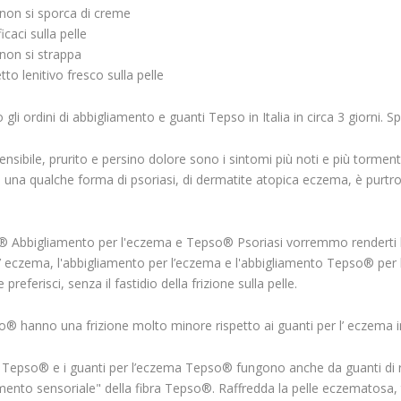
non si sporca di creme
caci sulla pelle
non si strappa
tto lenitivo fresco sulla pelle
li ordini di abbigliamento e guanti Tepso in Italia in circa 3 giorni. 
ensibile, prurito e persino dolore sono i sintomi più noti e più torment
di una qualche forma di psoriasi, di dermatite atopica eczema, è purtr
 Abbigliamento per l'eczema e Tepso® Psoriasi vorremmo renderti la v
 eczema, l'abbigliamento per l’eczema e l'abbigliamento Tepso® per la
preferisci, senza il fastidio della frizione sulla pelle.
o® hanno una frizione molto minore rispetto ai guanti per l’ eczema 
 Tepso® e i guanti per l’eczema Tepso® fungono anche da guanti di ra
mento sensoriale" della fibra Tepso®. Raffredda la pelle eczematosa, ti