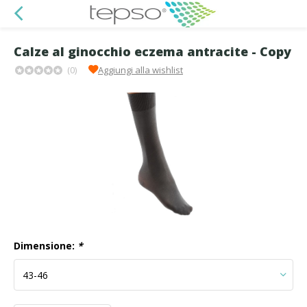
Calze al ginocchio eczema antracite - Copy
(0)
Aggiungi alla wishlist
Dimensione:
*