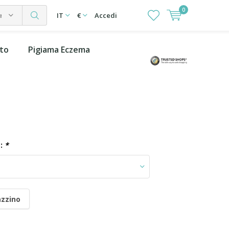
0
rie
IT
€
Accedi
ito
Pigiama Eczema
 :
*
zzino