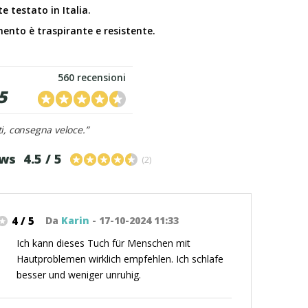
e testato in Italia.
mento è traspirante e resistente.
560 recensioni
5
i, consegna veloce.”
ews
4.5 / 5
(2)
4 / 5
Da
Karin
- 17-10-2024 11:33
Ich kann dieses Tuch für Menschen mit
Hautproblemen wirklich empfehlen. Ich schlafe
besser und weniger unruhig.