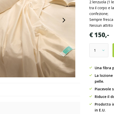
2 lenzuola (1 l
tra il corpo e 
confezione;
Sempre fresca e
Nessun attrito
€ 150,-
Una fibra p
La lozione 
pelle.
Piacevole 
Riduce il d
Prodotto i
in E.U.