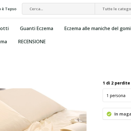
 è Tepso
Tutte le catego
otti
Guanti Eczema
Eczema alle maniche del gom
zema
RECENSIONE
o
1 di 2 perdite
In maga