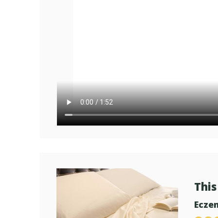
This 
Ecze