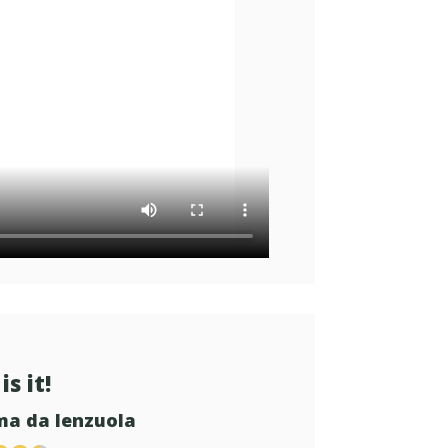
is it!
ma da lenzuola