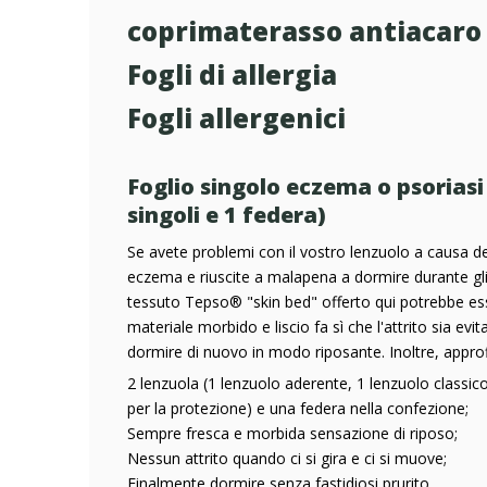
coprimaterasso antiacaro
Fogli di allergia
Fogli allergenici
Foglio singolo eczema o psoriasi 
singoli e 1 federa)
Se avete problemi con il vostro lenzuolo a causa del
eczema e riuscite a malapena a dormire durante gli e
tessuto Tepso® "skin bed" offerto qui potrebbe esse
materiale morbido e liscio fa sì che l'attrito sia ev
dormire di nuovo in modo riposante. Inoltre, approf
2 lenzuola (1 lenzuolo aderente, 1 lenzuolo classico 
per la protezione) e una federa nella confezione;
Sempre fresca e morbida sensazione di riposo;
Nessun attrito quando ci si gira e ci si muove;
Finalmente dormire senza fastidiosi prurito.