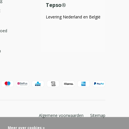
og
Tepso®
t
Levering Nederland en België
goed
m
Algemene voorwaarden
Sitemap
Meer over cookies »