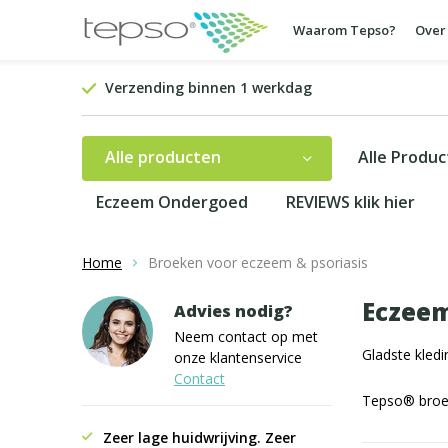
Waarom Tepso?
Over
Verzending binnen 1 werkdag
Alle producten
Alle Produ
Eczeem Ondergoed
REVIEWS klik hier
Home
Broeken voor eczeem & psoriasis
Eczee
Advies nodig?
Neem contact op met
Gladste kledi
onze klantenservice
Contact
Tepso® broek
Zeer lage huidwrijving. Zeer