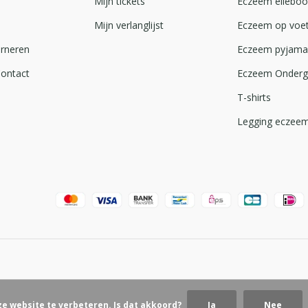
Mijn tickets
Eczeem ellebo
Mijn verlanglijst
Eczeem op voe
urneren
Eczeem pyjama
Contact
Eczeem Onder
T-shirts
Legging eczee
ze website te verbeteren. Is dat akkoord?
Ja
Nee