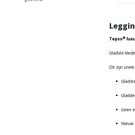
Leggin
®
Tepso
lux
Gladste kledi
Dit zijn unie
Gladste
Gladder
Geen e
Nieuw 