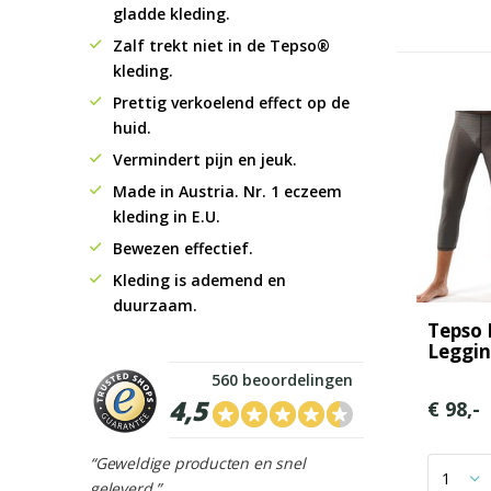
gladde kleding.
Zalf trekt niet in de Tepso®
kleding.
Prettig verkoelend effect op de
huid.
Vermindert pijn en jeuk.
Made in Austria. Nr. 1 eczeem
kleding in E.U.
Bewezen effectief.
Kleding is ademend en
duurzaam.
Tepso
Leggi
560 beoordelingen
4,5
€ 98,-
“Geweldige producten en snel
geleverd.”