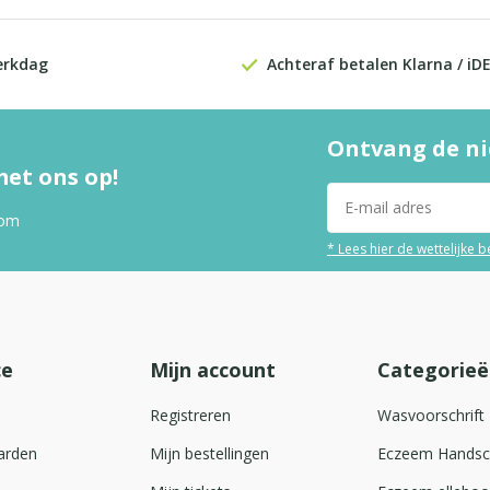
erkdag
Achteraf betalen Klarna / iD
Ontvang de ni
et ons op!
com
* Lees hier de wettelijke 
ce
Mijn account
Categorieë
Registreren
Wasvoorschrift
arden
Mijn bestellingen
Eczeem Hands