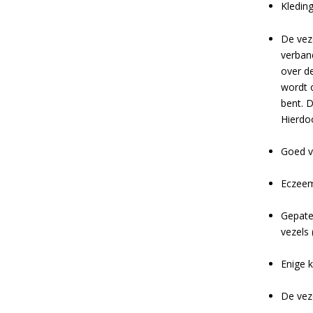
Kleding
De veze
verband
over de
wordt 
bent. D
Hierdoo
Goed v
Eczeem 
Gepaten
vezels 
Enige k
De veze