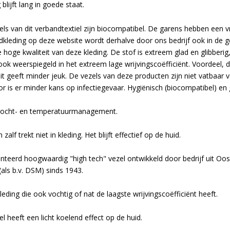
 blijft lang in goede staat.
ls van dit verbandtextiel zijn biocompatibel. De garens hebben een v
kleding op deze website wordt derhalve door ons bedrijf ook in de ge
 hoge kwaliteit van deze kleding. De stof is extreem glad en glibberig
ook weerspiegeld in het extreem lage wrijvingscoëfficiënt. Voordeel,
it geeft minder jeuk. De vezels van deze producten zijn niet vatbaar
r is er minder kans op infectiegevaar. Hygiënisch (biocompatibel) en g
ocht- en temperatuurmanagement.
zalf trekt niet in kleding. Het blijft effectief op de huid.
teerd hoogwaardig "high tech" vezel ontwikkeld door bedrijf uit Oost
(als b.v. DSM) sinds 1943.
leding die ook vochtig of nat de laagste wrijvingscoëfficiënt heeft.
l heeft een licht koelend effect op de huid.