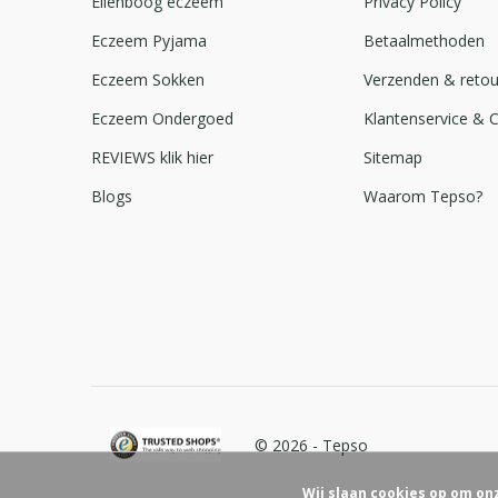
Ellenboog eczeem
Privacy Policy
Eczeem Pyjama
Betaalmethoden
Eczeem Sokken
Verzenden & reto
Eczeem Ondergoed
Klantenservice & 
REVIEWS klik hier
Sitemap
Blogs
Waarom Tepso?
© 2026 -
Tepso
Wij slaan cookies op om on