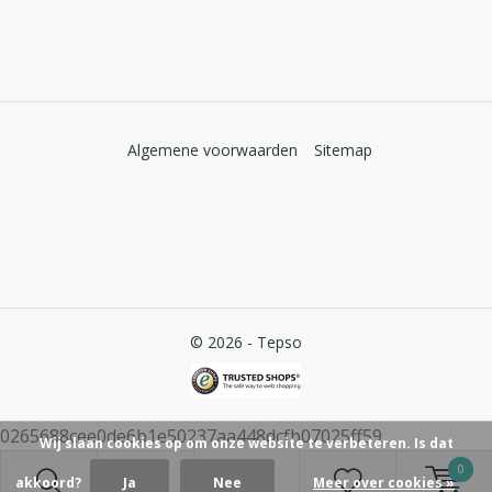
Algemene voorwaarden
Sitemap
© 2026 -
Tepso
0265688cee0de6b1e50237aa448dcfb07025ff59
Wij slaan cookies op om onze website te verbeteren. Is dat
0
akkoord?
Ja
Nee
Meer over cookies »