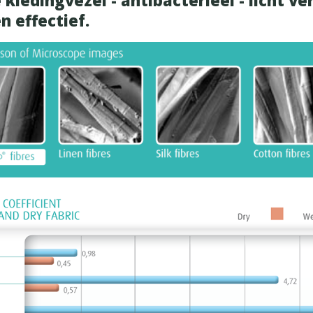
 kledingvezel - antibacterieel - licht ve
 effectief.