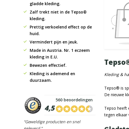
gladde kleding.
Zalf trekt niet in de Tepso®
kleding.
Prettig verkoelend effect op de
huid.
Vermindert pijn en jeuk.
Made in Austria. Nr. 1 eczeem
kleding in E.U.
Tepso®
Bewezen effectief.
Kleding is ademend en
Kleding & h
duurzaam.
Tepso® is sp
De nieuwe kle
560 beoordelingen
4,5
Tepso heeft e
tegen elkaar 
“Geweldige producten en snel
geleverd.”