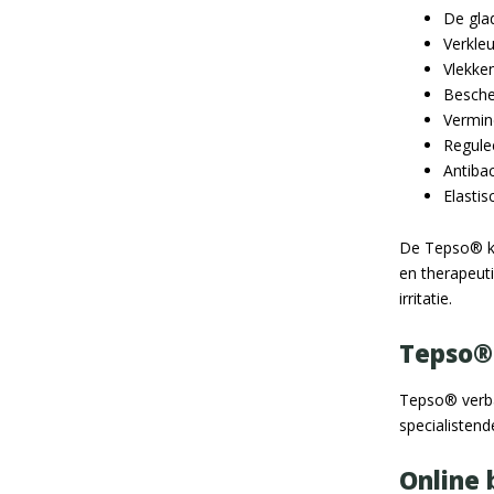
De gla
Verkleu
Vlekken
Besche
Vermind
Regule
Antibac
Elasti
De Tepso® kl
en therapeuti
irritatie.
Tepso®
Tepso® verba
specialistend
Online 