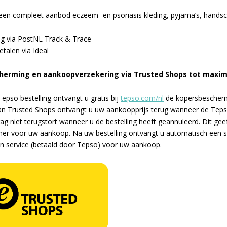
een compleet aanbod eczeem- en psoriasis kleding, pyjama’s, hands
ng via PostNL Track & Trace
betalen via Ideal
herming en aankoopverzekering via Trusted Shops tot maxima
pso bestelling ontvangt u gratis bij
tepso.com/nl
de kopersbescherm
n Trusted Shops ontvangt u uw aankoopprijs terug wanneer de Tepso
 niet terugstort wanneer u de bestelling heeft geannuleerd. Dit geef
tner voor uw aankoop. Na uw bestelling ontvangt u automatisch een s
en service (betaald door Tepso) voor uw aankoop.