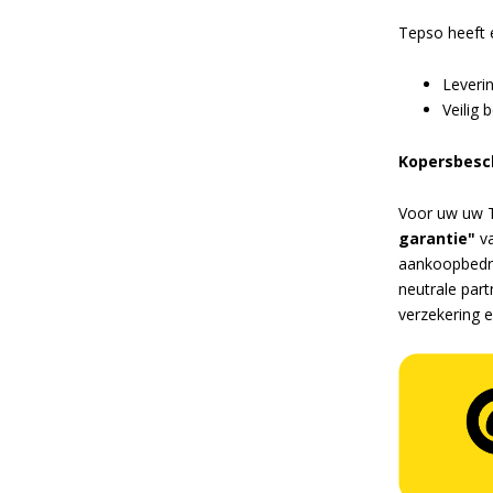
Tepso heeft 
Leveri
Veilig 
Kopersbesc
Voor uw uw Te
garantie"
va
aankoopbedrag
neutrale par
verzekering 