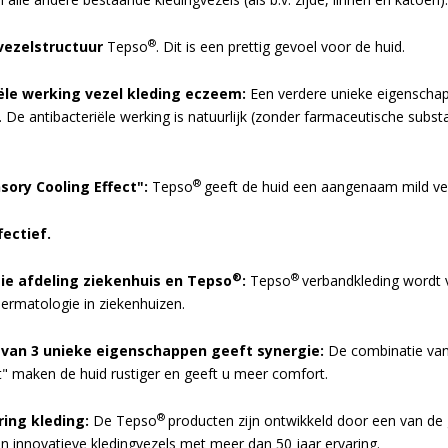
®
ezelstructuur
Tepso
. Dit is een prettig gevoel voor de huid.
ële werking vezel kleding eczeem:
Een verdere unieke eigenschap 
. De antibacteriële werking is natuurlijk (zonder farmaceutische subst
®
sory Cooling Effect":
Tepso
geeft de huid een aangenaam mild ve
ectief.
®
®
e afdeling ziekenhuis en Tepso
:
Tepso
verbandkleding wordt
dermatologie in ziekenhuizen.
van 3 unieke eigenschappen geeft synergie:
De combinatie van 
t" maken de huid rustiger en geeft u meer comfort.
®
ring kleding:
De Tepso
producten zijn ontwikkeld door een van de 
n innovatieve kledingvezels met meer dan 50 jaar ervaring.