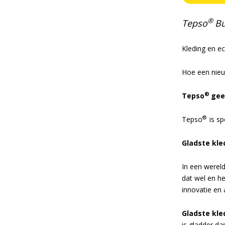
®
Tepso
Bu
Kleding en e
Hoe een nieu
®
Tepso
gee
®
Tepso
is s
Gladste kle
In een wereld
dat wel en h
innovatie en a
Gladste kle
is gladder da