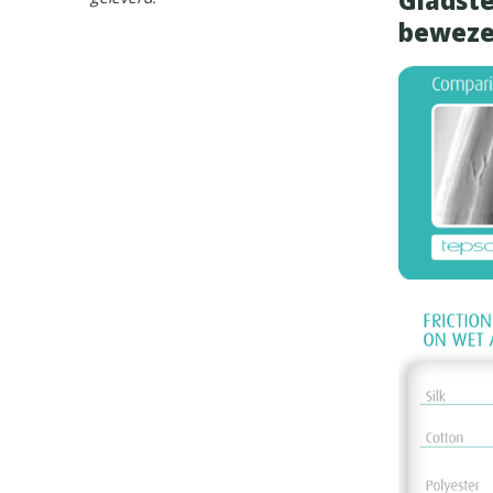
Gladste
bewezen