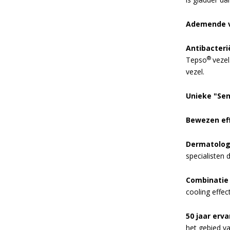
Ademende v
Antibacteri
®
Tepso
vezel
vezel.
Unieke "Sen
Bewezen eff
Dermatologi
specialisten 
Combinatie 
cooling effec
50 jaar erva
het gebied va