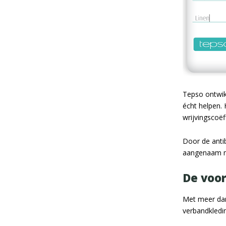
Tepso ontwik
écht helpen. 
wrijvingscoëff
Door de antib
aangenaam mi
De voo
Met meer dan
verbandkledin