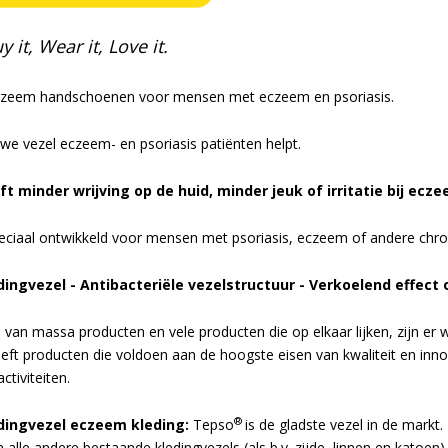
y it, Wear it, Love it.
czeem handschoenen voor mensen met eczeem en psoriasis.
we vezel eczeem- en psoriasis patiënten helpt.
ft minder wrijving op de huid, minder jeuk of irritatie bij ecze
peciaal ontwikkeld voor mensen met psoriasis, eczeem of andere chr
dingvezel - Antibacteriële vezelstructuur - Verkoelend effect 
 van massa producten en vele producten die op elkaar lijken, zijn er 
eeft producten die voldoen aan de hoogste eisen van kwaliteit en in
ctiviteiten.
®
dingvezel eczeem kleding:
Tepso
is de gladste vezel in de markt
n alle andere bestaande kledingvezels (als b.v. zijde, linnen en katoen).