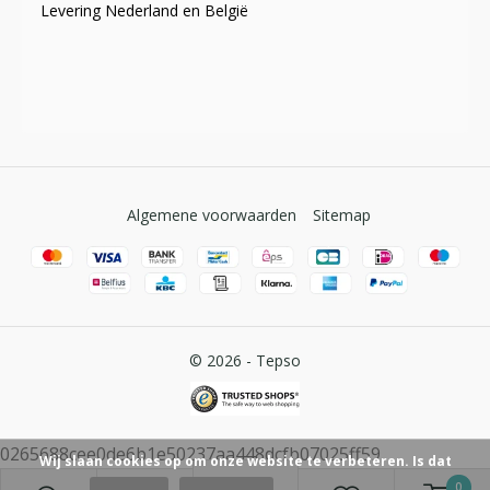
Levering Nederland en België
Algemene voorwaarden
Sitemap
© 2026 -
Tepso
0265688cee0de6b1e50237aa448dcfb07025ff59
Wij slaan cookies op om onze website te verbeteren. Is dat
0