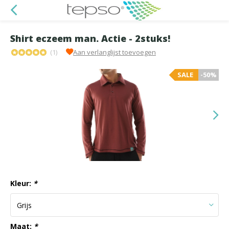
Shirt eczeem man. Actie - 2stuks!
(1)
Aan verlanglijst toevoegen
SALE
-50%
Kleur:
*
Maat:
*