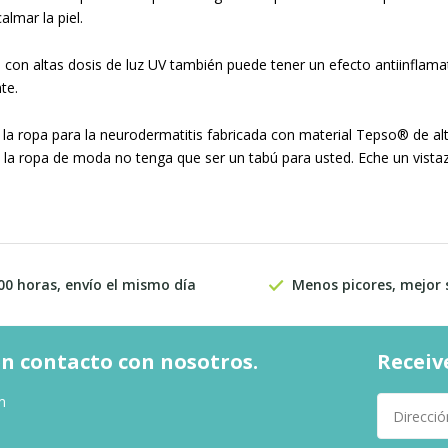
almar la piel.
n con altas dosis de luz UV también puede tener un efecto antiinflamato
te.
la ropa para la neurodermatitis fabricada con material Tepso® de al
la ropa de moda no tenga que ser un tabú para usted. Eche un vistazo
00 horas, envío el mismo día
Menos picores, mejor
n contacto con nosotros.
Receiv
m