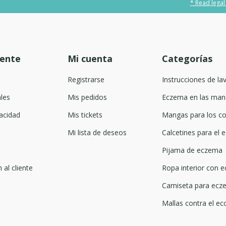
* Read legal
iente
Mi cuenta
Categorías
Registrarse
Instrucciones de la
les
Mis pedidos
Eczema en las man
acidad
Mis tickets
Mangas para los co
Mi lista de deseos
Calcetines para el
Pijama de eczema
 al cliente
Ropa interior con 
Camiseta para ecze
Mallas contra el ec