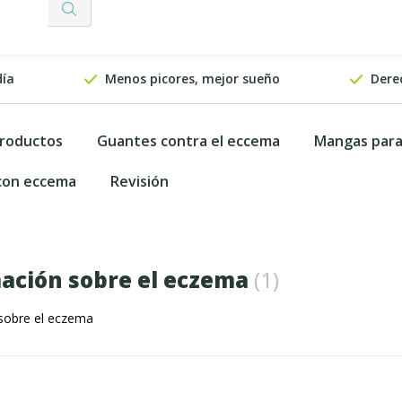
día
Menos picores, mejor sueño
Dere
productos
Guantes contra el eccema
Mangas par
 con eccema
Revisión
ación sobre el eczema
(1)
sobre el eczema