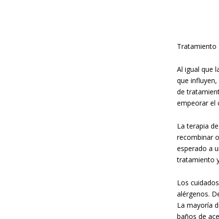
Tratamiento
Al igual que
que influyen,
de tratamien
empeorar el c
La terapia d
recombinar o 
esperado a u
tratamiento y 
Los cuidados 
alérgenos. De
La mayoría de
baños de acei