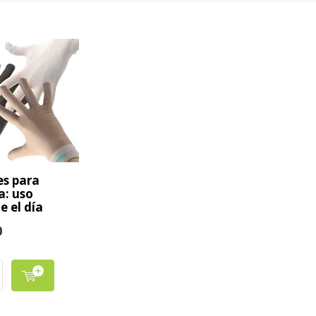
s para
: uso
e el día
0