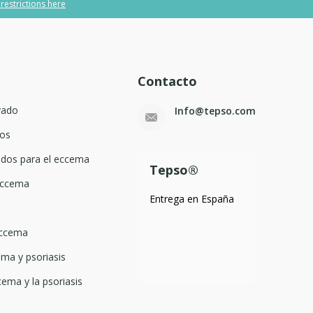
 restrictions here
Contacto
vado
Info@tepso.com
os
dos para el eccema
Tepso®
 eccema
Entrega en España
eccema
ma y psoriasis
cema y la psoriasis