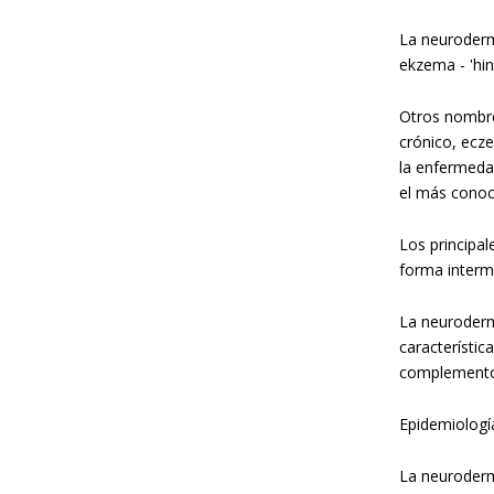
La neuroderma
ekzema - 'hi
Otros nombre
crónico, ecze
la enfermeda
el más conoc
Los principa
forma intermi
La neuroderma
característic
complemento 
Epidemiologí
La neuroderma