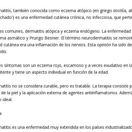
titis, también conocida como eczema atópico (en griego ατοπία, atopía
nchado') es una enfermedad cutánea crónica, no infecciosa, que pert
s comunes, dermatitis atópica y eczema endógeno. La enfermedad
ma asmático y Prurigo Besnier. El término neurodermatitis se remont
d cutánea era una inflamación de los nervios. Esta opinión ha sido d
ido.
les síntomas son un eczema rojo, escamoso y a veces exudativo en la 
tente y tiene un aspecto individual en función de la edad.
titis no se considera curable, pero es tratable. La terapia consiste 
a de la piel y la aplicación externa de agentes antiinflamatorios. Adem
ideal.
a
titis es una enfermedad muy extendida en los países industrializados