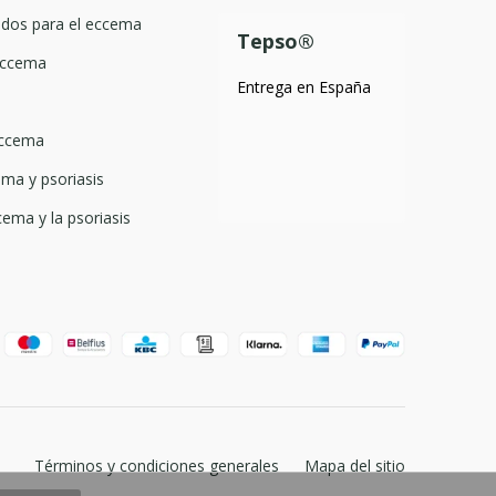
dos para el eccema
Tepso®
 eccema
Entrega en España
eccema
ma y psoriasis
cema y la psoriasis
Términos y condiciones generales
Mapa del sitio