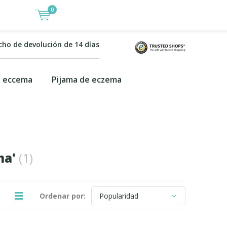
0
cho de devolución de 14 días
a eccema
Pijama de eczema
ma'
(1)
Ordenar por: