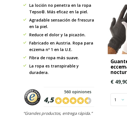
La loción no penetra en la ropa
Tepso®. Más eficaz en la piel.
Agradable sensación de frescura
en la piel.
Reduce el dolor y la picazón.
Fabricado en Austria. Ropa para
eczema nº 1 en la U.E.
Fibra de ropa más suave.
Guante
La ropa es transpirable y
eccema
noctu
duradera.
€ 49,9
560 opiniones
4,5
“Grandes productos, entrega rápida.”