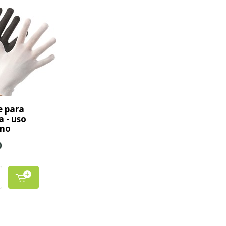
 para
 - uso
rno
0