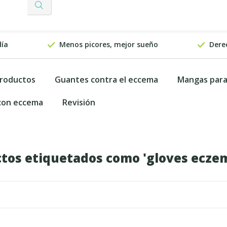
día
Menos picores, mejor sueño
Dere
productos
Guantes contra el eccema
Mangas par
 con eccema
Revisión
tos etiquetados como 'gloves ecze