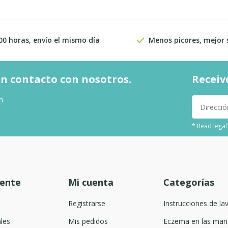
00 horas, envío el mismo día
Menos picores, mejor
n contacto con nosotros.
Receiv
m
* Read legal
iente
Mi cuenta
Categorías
Registrarse
Instrucciones de la
les
Mis pedidos
Eczema en las man