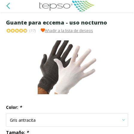
Guante para eccema - uso nocturno
(17)
Añadir a la lista de deseos
Color:
*
Tamaño:
*