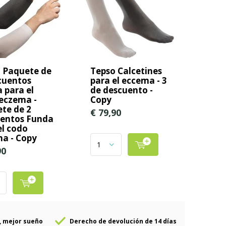
 Paquete de
Tepso Calcetines
cuentos
para el eccema - 3
 para el
de descuento -
eczema -
Copy
te de 2
€ 79,90
entos Funda
el codo
a - Copy
90
, mejor sueño
Derecho de devolución de 14 días