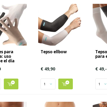
s para
Tepso ellbow
Tepso
: uso
para 
e el día
0
€ 49,90
€ 49,-