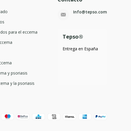
vado
Info@tepso.com
os
dos para el eccema
Tepso®
 eccema
Entrega en España
eccema
ma y psoriasis
cema y la psoriasis