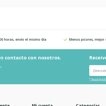
00 horas, envío el mismo día
Menos picores, mejor
n contacto con nosotros.
Receiv
m
* Read legal
iente
Mi cuenta
Categorías