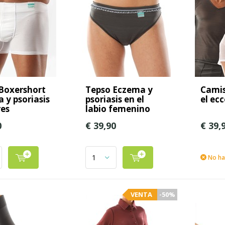
Boxershort
Tepso Eczema y
Camis
 y psoriasis
psoriasis en el
el ec
es
labio femenino
0
€ 39,90
€ 39,
No hay
VENTA
-50%