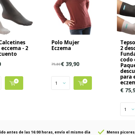
Calcetines
Polo Mujer
Tepso
l eccema - 2
Eczema
2 des
cuento
Funda
codo 
0
€ 39,90
79,80
Paque
descu
para 
eczem
€ 75,
ido antes de las 16:00 horas, envío el mismo día
Menos picores