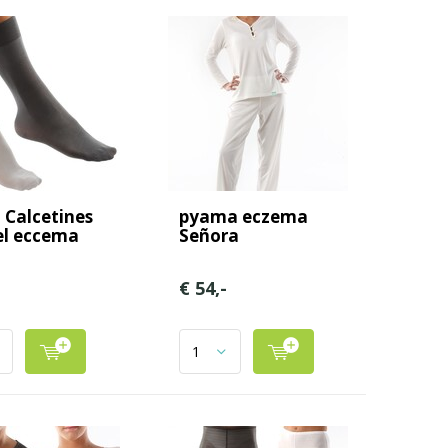
 Calcetines
pyama eczema
el eccema
Señora
€ 54,-