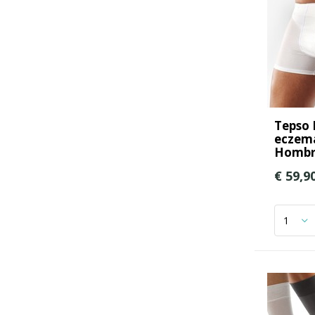
Tepso 
eczema
Hombr
€ 59,9