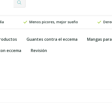
día
Menos picores, mejor sueño
Dere
productos
Guantes contra el eccema
Mangas para
 con eccema
Revisión