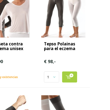
eta contra
Tepso Polainas
cema unisex
para el eczema
90
€ 98,-
 existencias