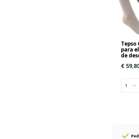
Tepso 
para e
de des
€ 59,8
Ped