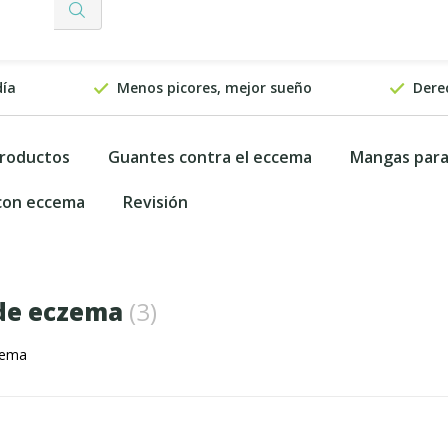
día
Menos picores, mejor sueño
Dere
productos
Guantes contra el eccema
Mangas par
 con eccema
Revisión
de eczema
(3)
zema