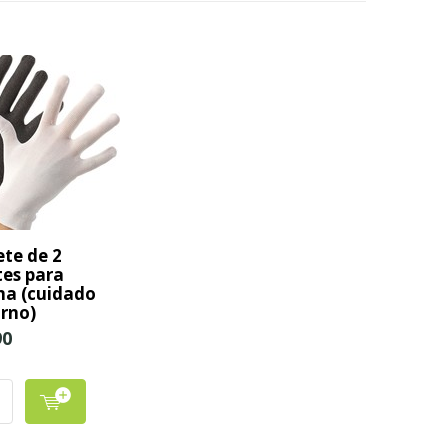
te de 2
es para
a (cuidado
rno)
90