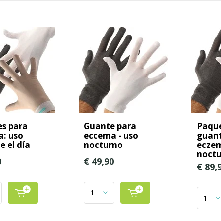
s para
Guante para
Paque
: uso
eccema - uso
guant
e el día
nocturno
eczem
noctu
0
€ 49,90
€ 89,