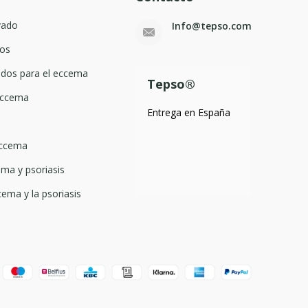
vado
Info@tepso.com
os
dos para el eccema
Tepso®
 eccema
Entrega en España
eccema
ma y psoriasis
cema y la psoriasis