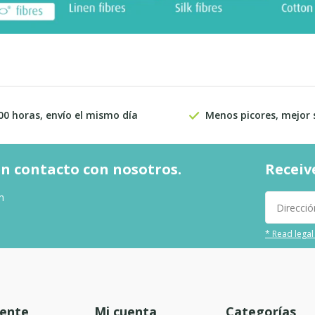
00 horas, envío el mismo día
Menos picores, mejor
n contacto con nosotros.
Receiv
m
* Read legal
iente
Mi cuenta
Categorías