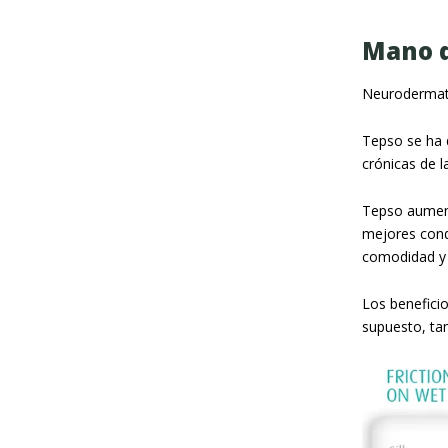
Mano 
Neurodermati
Tepso se ha d
crónicas de l
Tepso aumenta
mejores cond
comodidad y 
Los beneficio
supuesto, tam