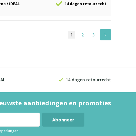
rna / iDEAL
14 dagen retourrecht
1
2
3
EAL
14 dagen retourrecht
euwste aanbiedingen en promoties
Abonneer
beperkingen