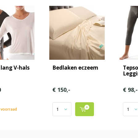
 lang V-hals
Bedlaken eczeem
Teps
Leggi
0
€ 150,-
€ 98,-
 voorraad