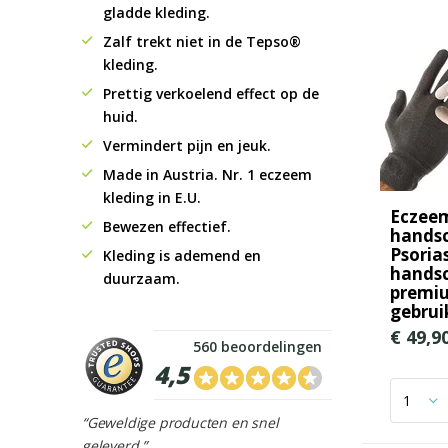
gladde kleding.
Zalf trekt niet in de Tepso®
kleding.
Prettig verkoelend effect op de
huid.
Vermindert pijn en jeuk.
Made in Austria. Nr. 1 eczeem
kleding in E.U.
Eczee
Bewezen effectief.
handsc
Psorias
Kleding is ademend en
hands
duurzaam.
premi
gebrui
€ 49,9
560 beoordelingen
4,5
“Geweldige producten en snel
geleverd.”