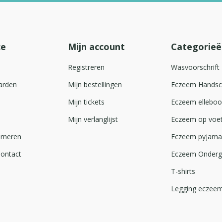
ce
Mijn account
Categorieë
Registreren
Wasvoorschrift
arden
Mijn bestellingen
Eczeem Hands
Mijn tickets
Eczeem ellebo
Mijn verlanglijst
Eczeem op voe
urneren
Eczeem pyjama
Contact
Eczeem Onder
T-shirts
Legging eczee