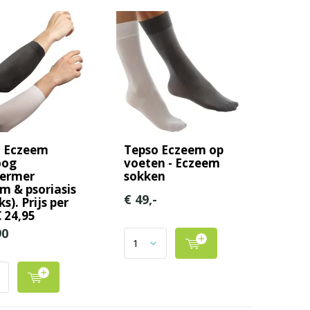
o Eczeem
Tepso Eczeem op
oog
voeten - Eczeem
ermer
sokken
m & psoriasis
€ 49,-
ks). Prijs per
€ 24,95
90