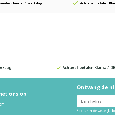
zending binnen 1 werkdag
Achteraf betalen Kla
erkdag
Achteraf betalen Klarna / iD
Ontvang de ni
et ons op!
com
* Lees hier de wettelijke 