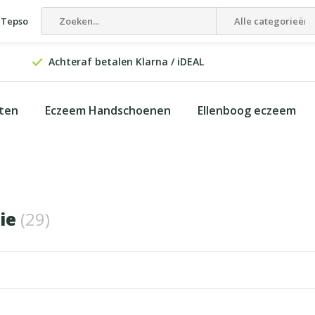
 Tepso
Alle categorieën
Achteraf betalen Klarna / iDEAL
cten
Eczeem Handschoenen
Ellenboog eczeem
tie
(29)