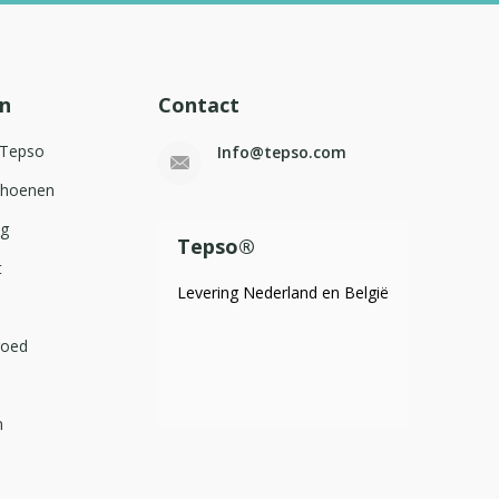
n
Contact
 Tepso
Info@tepso.com
choenen
og
Tepso®
t
Levering Nederland en België
goed
m