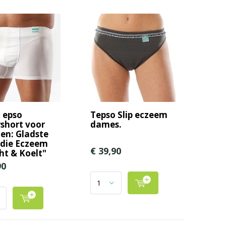
 epso
Tepso Slip eczeem
short voor
dames.
n: Gladste
 die Eczeem
€ 39,90
cht & Koelt"
90