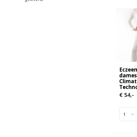
Eczee
dames
Climat
Techno
€ 54,-