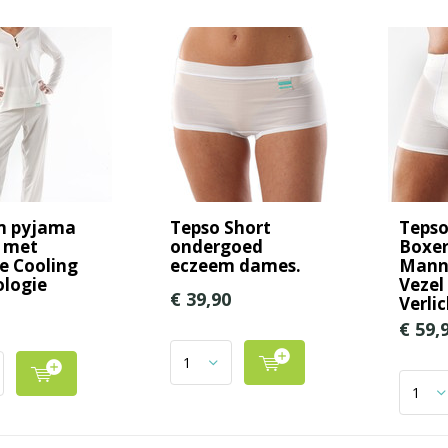
m pyjama
Tepso Short
Tepso
 met
ondergoed
Boxer
e Cooling
eczeem dames.
Manne
logie
Vezel
€ 39,90
Verli
€ 59,