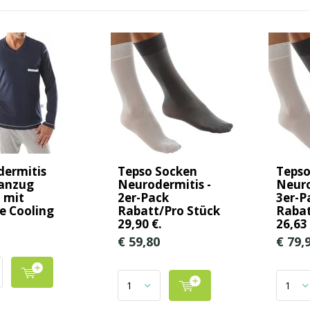
ermitis
Tepso Socken
Tepso
fanzug
Neurodermitis -
Neuro
 mit
2er-Pack
3er-P
e Cooling
Rabatt/Pro Stück
Rabat
29,90 €.
26,63 
€ 59,80
€ 79,