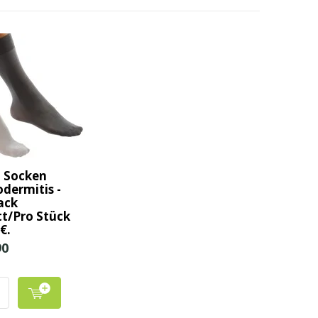
 Socken
dermitis -
ack
t/Pro Stück
€.
90