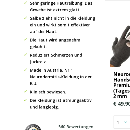
Sehr geringe Hautreibung. Das
Gewebe ist extrem glatt.
Salbe zieht nicht in die Kleidung
ein und wirkt somit effektiver
auf der Haut.
Die Haut wird angenehm
gekühlt.
Reduziert Schmerzen und
Juckreiz.
Made in Austria. Nr.1
Neurod
Neurodermitis-Kleidung in der
Hands
E.U.
Premi
(Tage
Klinisch bewiesen.
2 mm
Die Kleidung ist atmungsaktiv
€ 49,9
und langlebig.
560 Bewertungen