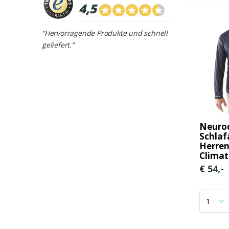
4,5
“Hervorragende Produkte und schnell
geliefert.”
Neurod
Schla
Herren
Climat
€ 54,-