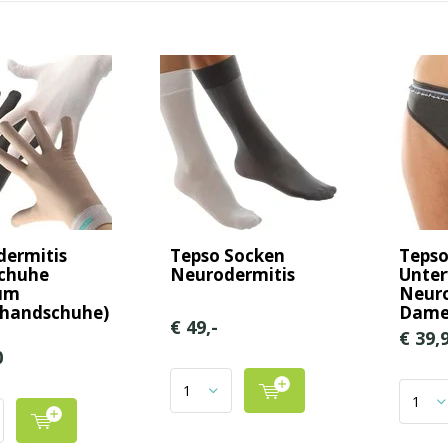
ermitis
Tepso Socken
Tepso
chuhe
Neurodermitis
Unte
um
Neuro
shandschuhe)
Dame
€ 49,-
€ 39,
0