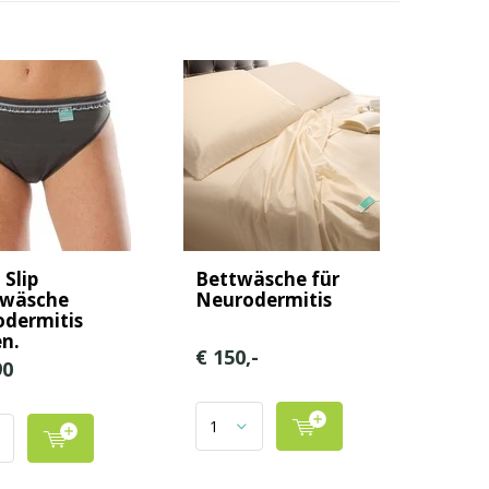
 Slip
Bettwäsche für
rwäsche
Neurodermitis
dermitis
n.
€ 150,-
90