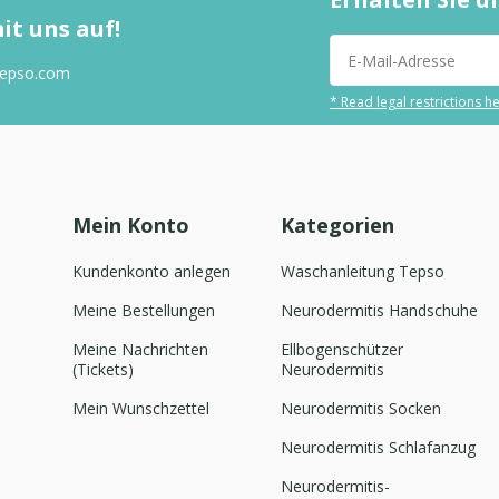
t uns auf!
tepso.com
* Read legal restrictions h
Mein Konto
Kategorien
Kundenkonto anlegen
Waschanleitung Tepso
Meine Bestellungen
Neurodermitis Handschuhe
Meine Nachrichten
Ellbogenschützer
(Tickets)
Neurodermitis
Mein Wunschzettel
Neurodermitis Socken
Neurodermitis Schlafanzug
Neurodermitis-