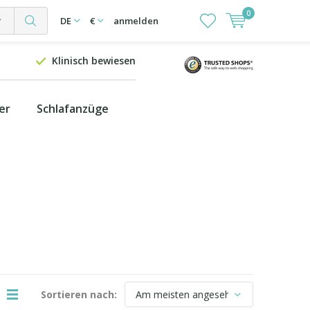
0
DE
€
anmelden
Klinisch bewiesen
er
Schlafanzüge
Sortieren nach: