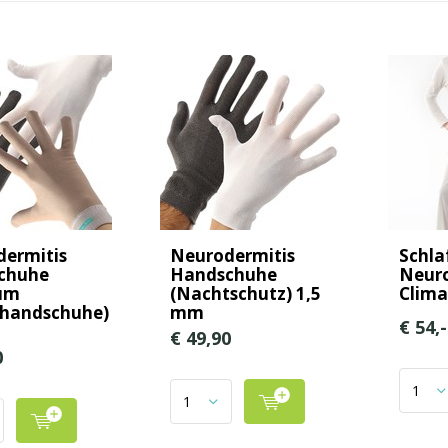
ermitis
Neurodermitis
Schla
chuhe
Handschuhe
Neuro
um
(Nachtschutz) 1,5
Clima
shandschuhe)
mm
€ 54,-
€ 49,90
0