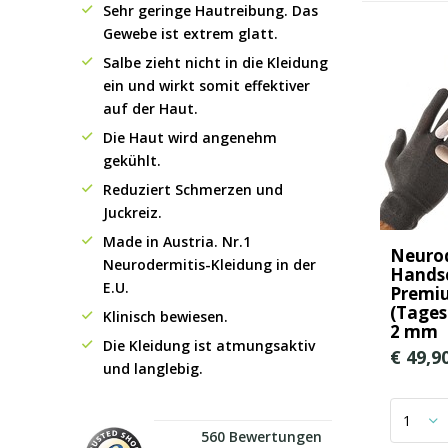
Sehr geringe Hautreibung. Das
Gewebe ist extrem glatt.
Salbe zieht nicht in die Kleidung
ein und wirkt somit effektiver
auf der Haut.
Die Haut wird angenehm
gekühlt.
Reduziert Schmerzen und
Juckreiz.
Made in Austria. Nr.1
Neurod
Neurodermitis-Kleidung in der
Hands
E.U.
Premi
(Tage
Klinisch bewiesen.
2 mm
Die Kleidung ist atmungsaktiv
€ 49,9
und langlebig.
560 Bewertungen