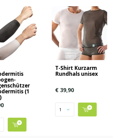
o
T-Shirt Kurzarm
dermitis
Rundhals unisex
bogen-
genschützer
€ 39,90
dermitis (1
)
90