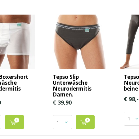
Boxershort
Tepso Slip
Teps
wäsche
Unterwäsche
Neuro
ermitis
Neurodermitis
beine
n
Damen.
€ 98,-
0
€ 39,90