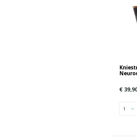
Kniest
Neurod
€ 39,9