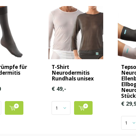
rümpfe für
T-Shirt
Teps
ermitis
Neurodermitis
Neuro
Rundhals unisex
Ellen
Ellbo
0
€ 49,-
Neuro
Stück
€ 29,