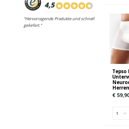
4,5
“Hervorragende Produkte und schnell
geliefert.”
Tepso 
Unter
Neurod
Herre
€ 59,9