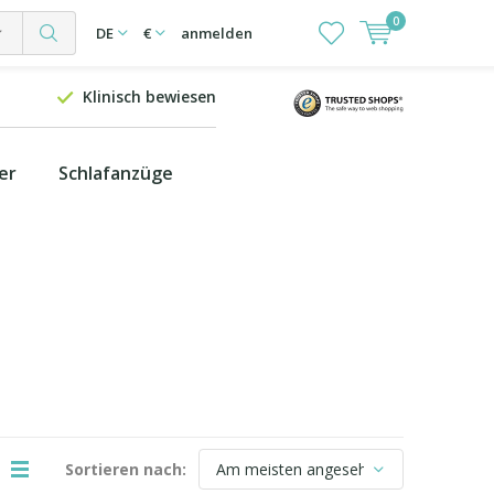
0
DE
€
anmelden
Klinisch bewiesen
er
Schlafanzüge
Sortieren nach: