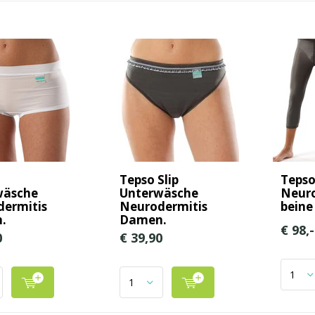
Tepso Slip
Teps
wäsche
Unterwäsche
Neuro
ermitis
Neurodermitis
beine
.
Damen.
€ 98,-
0
€ 39,90