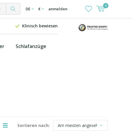
0
DE
€
anmelden
Klinisch bewiesen
er
Schlafanzüge
Sortieren nach: