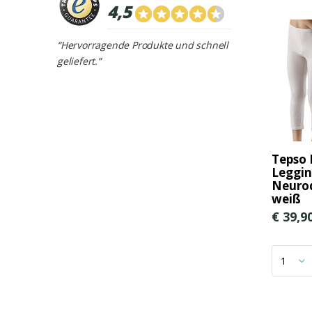
4,5
“Hervorragende Produkte und schnell
geliefert.”
Tepso 
Leggin
Neurod
weiß
€ 39,9