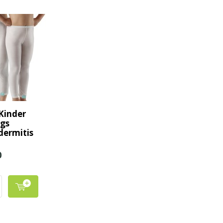
Kinder
gs
ermitis
0