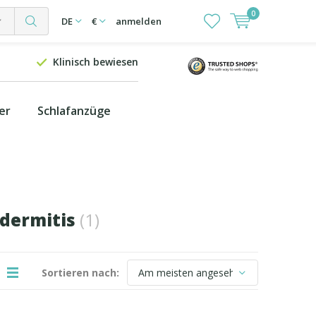
0
DE
€
anmelden
Klinisch bewiesen
er
Schlafanzüge
odermitis
(1)
Sortieren nach: