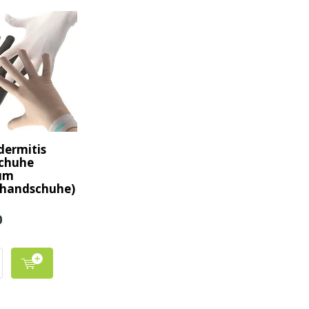
ermitis
chuhe
um
shandschuhe)
0