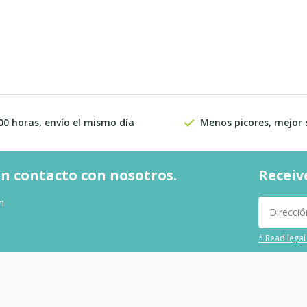
00 horas, envío el mismo día
Menos picores, mejor
n contacto con nosotros.
Receiv
m
* Read legal