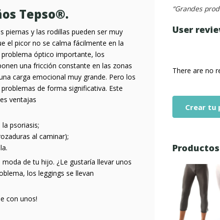
“Grandes produ
ños Tepso®.
User revi
as piernas y las rodillas pueden ser muy
e el picor no se calma fácilmente en la
n problema óptico importante, los
ponen una fricción constante en las zonas
There are no r
 una carga emocional muy grande. Pero los
s problemas de forma significativa. Este
tes ventajas
Crear tu
la psoriasis;
rozaduras al caminar);
Productos
la.
 moda de tu hijo. ¿Le gustaría llevar unos
blema, los leggings se llevan
se con unos!