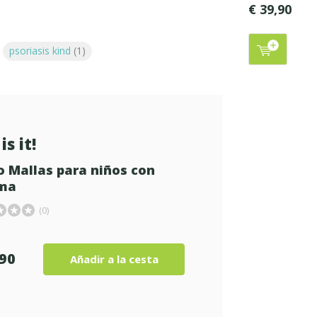
€ 39,90
psoriasis kind
(1)
is it!
o Mallas para niños con
ma
(0)
,90
Añadir a la cesta