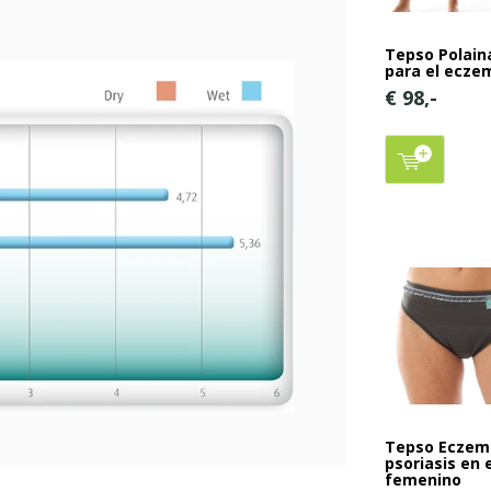
Tepso Polain
para el ecze
€ 98,-
Tepso Eczem
psoriasis en e
femenino