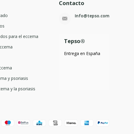
Contacto
vado
Info@tepso.com
os
dos para el eccema
Tepso®
 eccema
Entrega en España
eccema
ma y psoriasis
cema y la psoriasis