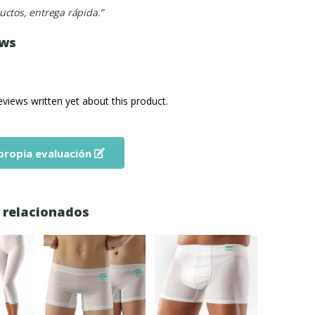
ctos, entrega rápida.”
ews
eviews written yet about this product.
 propia evaluación
 relacionados