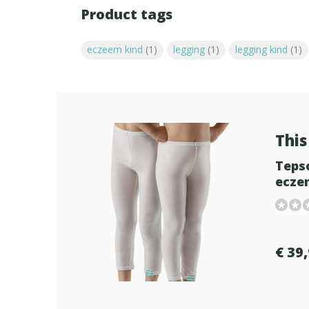
Product tags
eczeem kind
(1)
legging
(1)
legging kind
(1)
This 
Teps
ecze
€ 39