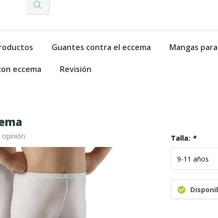
productos
Guantes contra el eccema
Mangas para
 con eccema
Revisión
zema
 opinión
Talla:
*
Disponi