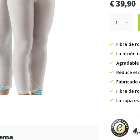
€ 39,90
Fibra de r
La loción 
Agradable 
Reduce el d
Fabricado 
Fibra de r
La ropa es
4,
zema