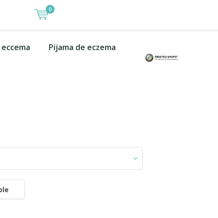
0
 eccema
Pijama de eczema
ble