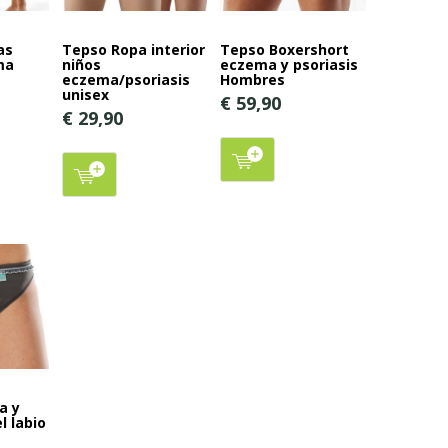
as
Tepso Ropa interior
Tepso Boxershort
ma
niños
eczema y psoriasis
eczema/psoriasis
Hombres
unisex
€ 59,90
€ 29,90
a y
l labio