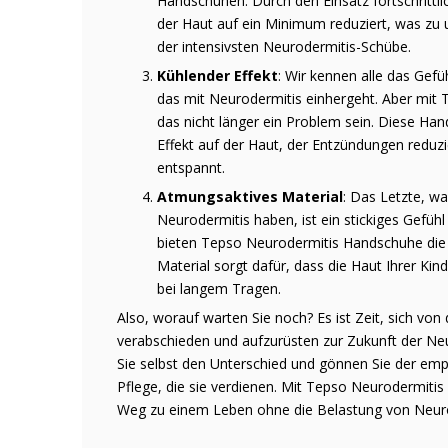
Handschuhen. Durch den Einsatz fortschrittli
der Haut auf ein Minimum reduziert, was zu 
der intensivsten Neurodermitis-Schübe.
Kühlender Effekt
: Wir kennen alle das Gefü
das mit Neurodermitis einhergeht. Aber mi
das nicht länger ein Problem sein. Diese Ha
Effekt auf der Haut, der Entzündungen reduzi
entspannt.
Atmungsaktives Material
: Das Letzte, wa
Neurodermitis haben, ist ein stickiges Gefüh
bieten Tepso Neurodermitis Handschuhe die
Material sorgt dafür, dass die Haut Ihrer Kin
bei langem Tragen.
Also, worauf warten Sie noch? Es ist Zeit, sich v
verabschieden und aufzurüsten zur Zukunft der Ne
Sie selbst den Unterschied und gönnen Sie der empfi
Pflege, die sie verdienen. Mit Tepso Neurodermiti
Weg zu einem Leben ohne die Belastung von Neuro