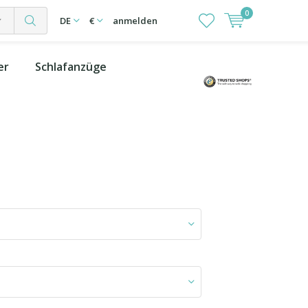
0
DE
€
anmelden
er
Schlafanzüge