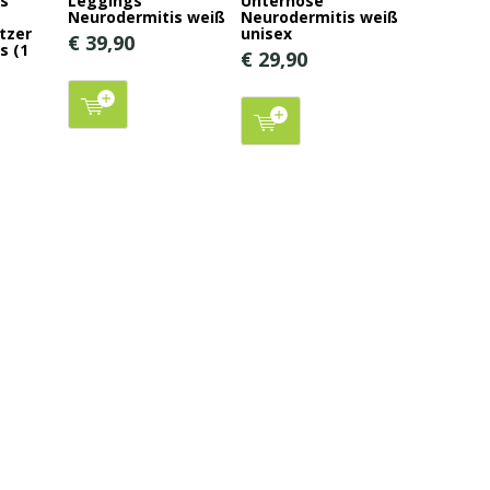
is
Leggings
Unterhose
Neurodermitis weiß
Neurodermitis weiß
tzer
unisex
€ 39,90
s (1
€ 29,90