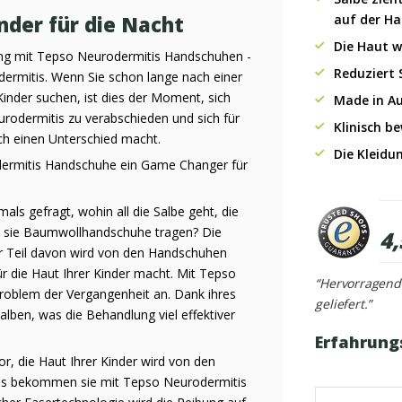
der für die Nacht
auf der Ha
Die Haut 
rung mit Tepso Neurodermitis Handschuhen -
Reduziert 
rmitis. Wenn Sie schon lange nach einer
inder suchen, ist dies der Moment, sich
Made in Au
dermitis zu verabschieden und sich für
Klinisch b
ich einen Unterschied macht.
Die Kleidu
ermitis Handschuhe ein Game Changer für
mals gefragt, wohin all die Salbe geht, die
nn sie Baumwollhandschuhe tragen? Die
4,
er Teil davon wird von den Handschuhen
ür die Haut Ihrer Kinder macht. Mit Tepso
“Hervorragend
oblem der Vergangenheit an. Dank ihres
geliefert.”
alben, was die Behandlung viel effektiver
Erfahrung
 vor, die Haut Ihrer Kinder wird von den
das bekommen sie mit Tepso Neurodermitis