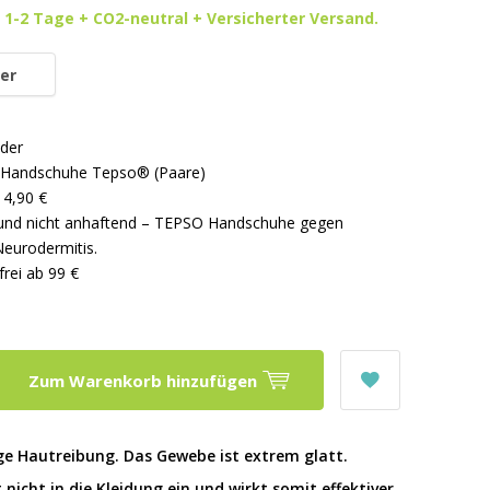
 1-2 Tage + CO2-neutral + Versicherter Versand.
er
der
 Handschuhe Tepso® (Paare)
 4,90 €
d und nicht anhaftend – TEPSO Handschuhe gegen
Neurodermitis.
rei ab 99 €
Zum Warenkorb hinzufügen
ge Hautreibung. Das Gewebe ist extrem glatt.
 nicht in die Kleidung ein und wirkt somit effektiver