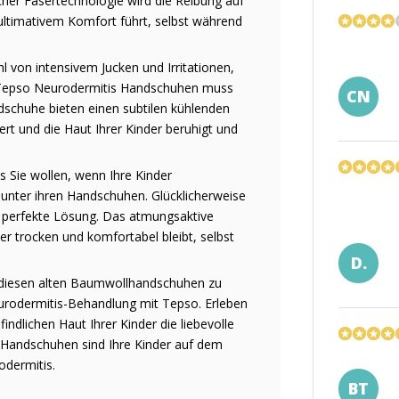
cher Fasertechnologie wird die Reibung auf
ultimativem Komfort führt, selbst während
hl von intensivem Jucken und Irritationen,
t Tepso Neurodermitis Handschuhen muss
CN
ndschuhe bieten einen subtilen kühlenden
ert und die Haut Ihrer Kinder beruhigt und
s Sie wollen, wenn Ihre Kinder
l unter ihren Handschuhen. Glücklicherweise
 perfekte Lösung. Das atmungsaktive
der trocken und komfortabel bleibt, selbst
D.
on diesen alten Baumwollhandschuhen zu
urodermitis-Behandlung mit Tepso. Erleben
ndlichen Haut Ihrer Kinder die liebevolle
s Handschuhen sind Ihre Kinder auf dem
dermitis.
BT