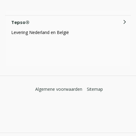
Wat is Psoriasis?
Door
Tepso
Tepso®
Levering Nederland en België
Algemene voorwaarden
Sitemap