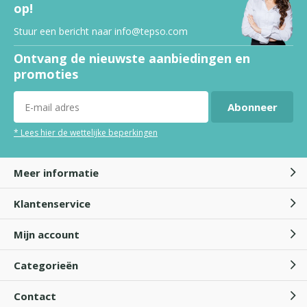
op!
Stuur een bericht naar
info@tepso.com
eczeem en jeuk
Ontvang de nieuwste aanbiedingen en
promoties
Abonneer
Eczeem op voeten
* Lees hier de wettelijke beperkingen
Meer informatie
Jeukende huid
Door
Tepso
Klantenservice
Mijn account
Katoenen handschoenen
Categorieën
Door
Tepso
Contact