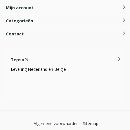
Mijn account
Katoenen handschoenen
Categorieën
Door
Tepso
Contact
Wat is Psoriasis?
Door
Tepso
Tepso®
Levering Nederland en België
Algemene voorwaarden
Sitemap