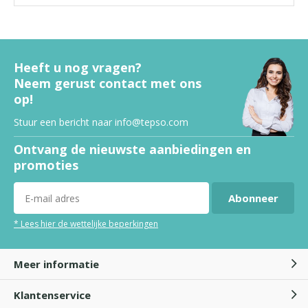
Katoenen handschoenen bij
eczeem
Heeft u nog vragen?
Neem gerust contact met ons
op!
Stuur een bericht naar
info@tepso.com
eczeem en jeuk
Ontvang de nieuwste aanbiedingen en
promoties
Abonneer
Eczeem op voeten
* Lees hier de wettelijke beperkingen
Meer informatie
Jeukende huid
Door
Tepso
Klantenservice