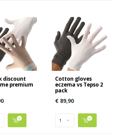
k discount
Cotton gloves
ime premium
eczema vs Tepso 2
pack
90
€ 89,90