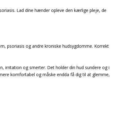
oriasis. Lad dine hænder opleve den kærlige pleje, de
sem, psoriasis og andre kroniske hudsygdomme. Korrekt
 irritation og smerter. Det holder din hud sundere og i
ig mere komfortabel og måske endda få dig til at glemme,