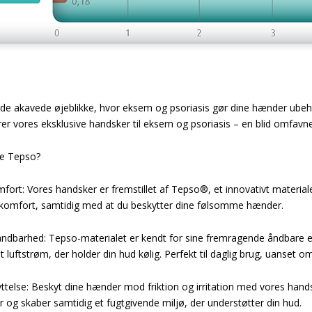
 de akavede øjeblikke, hvor eksem og psoriasis gør dine hænder ubeha
r vores eksklusive handsker til eksem og psoriasis – en blid omfavn
ge Tepso?
mfort: Vores handsker er fremstillet af Tepso®, et innovativt material
 komfort, samtidig med at du beskytter dine følsomme hænder.
ndbarhed: Tepso-materialet er kendt for sine fremragende åndbare 
t luftstrøm, der holder din hud kølig. Perfekt til daglig brug, uanset om
yttelse: Beskyt dine hænder mod friktion og irritation med vores hand
er og skaber samtidig et fugtgivende miljø, der understøtter din hud.