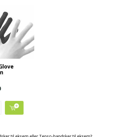
Glove
en
0
ker til eksem eller Tepso-handsker til eksem?