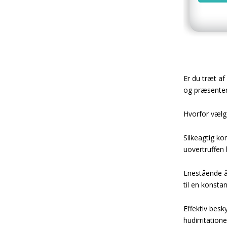
Er du træt af
og præsentere
Hvorfor væl
Silkeagtig ko
uovertruffen
Enestående å
til en konstan
Effektiv besk
hudirritation