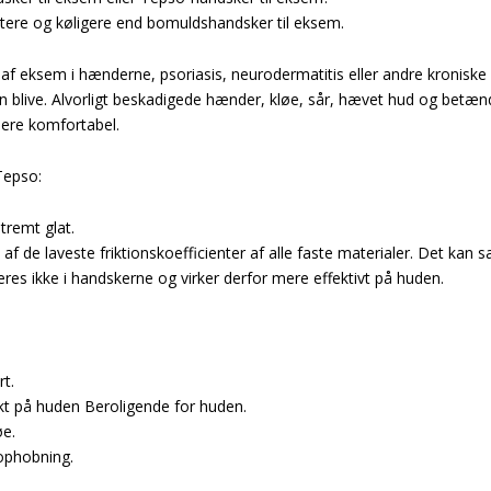
ttere og køligere end bomuldshandsker til eksem.
er af eksem i hænderne, psoriasis, neurodermatitis eller andre kron
blive. Alvorligt beskadigede hænder, kløe, sår, hævet hud og betænde
mere komfortabel.
Tepso:
stremt glat.
af de laveste friktionskoefficienter af alle faste materialer. Det ka
res ikke i handskerne og virker derfor mere effektivt på huden.
t.
ekt på huden Beroligende for huden.
øe.
ophobning.