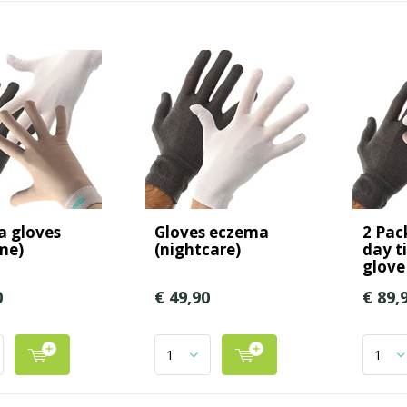
 gloves
Gloves eczema
2 Pac
me)
(nightcare)
day t
glove
0
€ 49,90
€ 89,