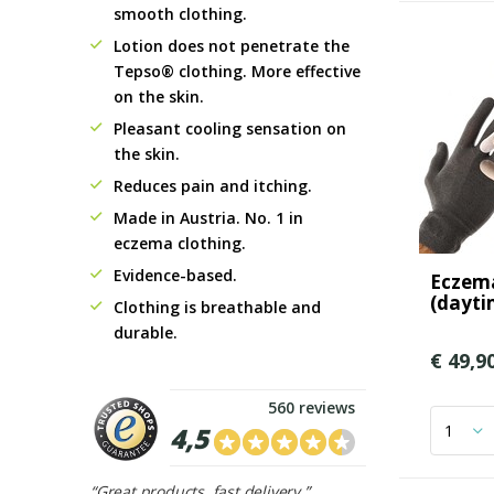
smooth clothing.
Lotion does not penetrate the
Tepso® clothing. More effective
on the skin.
Pleasant cooling sensation on
the skin.
Reduces pain and itching.
Made in Austria. No. 1 in
eczema clothing.
Evidence-based.
Eczema
(dayti
Clothing is breathable and
durable.
€ 49,9
560 reviews
4,5
“Great products, fast delivery.”