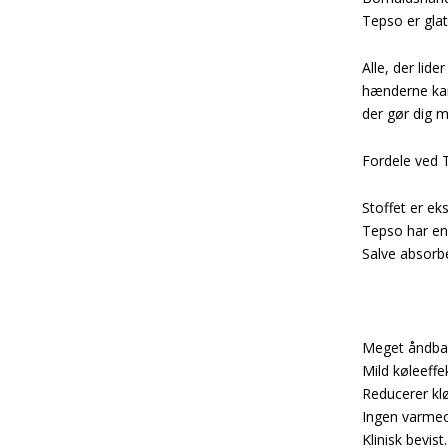
Tepso er gla
Alle, der lid
hænderne kan 
der gør dig 
Fordele ved 
Stoffet er ek
Tepso har en 
Salve absorbe
Meget åndbar
Mild køleeff
Reducerer kl
Ingen varme
Klinisk bevist.