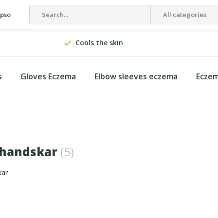
epso
All categories
Cools the skin
s
Gloves Eczema
Elbow sleeves eczema
Eczem
handskar
(5)
kar