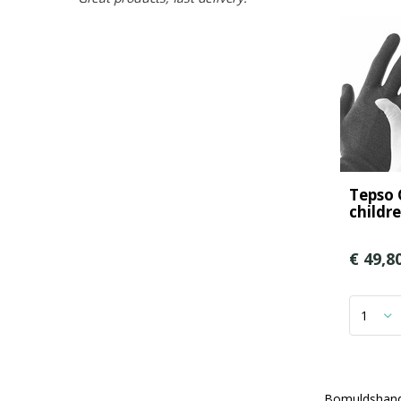
Tepso 
childr
€ 49,8
Bomuldshands