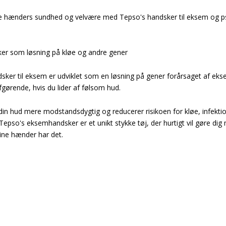
ine hænders sundhed og velvære med Tepso's handsker til eksem og ps
r som løsning på kløe og andre gener
ker til eksem er udviklet som en løsning på gener forårsaget af ek
fgørende, hvis du lider af følsom hud.
n hud mere modstandsdygtig og reducerer risikoen for kløe, infektion,
Tepso's eksemhandsker er et unikt stykke tøj, der hurtigt vil gøre d
dine hænder har det.