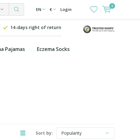
0
EN
€
Login
14-days right of return
a Pajamas
Eczema Socks
Sort by: