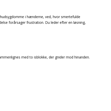
iske hudsygdomme i hænderne, ved, hvor smertefulde
lse forårsager frustration. Du leder efter en løsning,
n sammenlignes med to isblokke, der gnider mod hinanden.