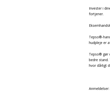
Invester i d
fortjener.
Eksemhandske
Tepso®-hands
hudpleje er a
Tepso® gør di
bedre stand. 
hvor dårligt 
Anmeldelser: