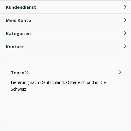
Kundendienst
Mein Konto
Welche Handschuhe bei
Neurodermitis?
Kategorien
Kontakt
Baumwollhandschuhe
Neurodermitis
Durch
Tepso
Tepso®
Lieferung nach Deutschland, Österreich und in Die
Schweiz