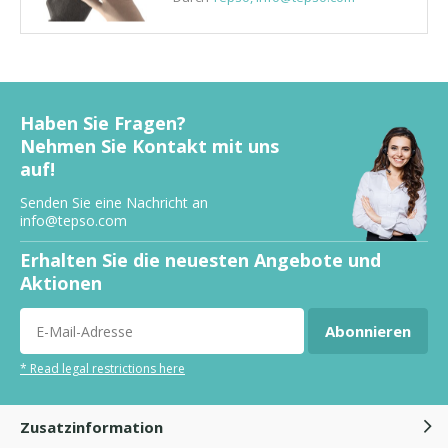
Waschmittel Neurodermitis
Durch
Tepso
Haben Sie Fragen?
Nehmen Sie Kontakt mit uns
auf!
Neurodermitis hand, Tepso
Neurodermitis Handschuhe
Senden Sie eine Nachricht an
Bewertungen.
info@tepso.com
Durch
Tepso
Erhalten Sie die neuesten Angebote und
Aktionen
Neurodermitis Hand
Durch
Tepso
Abonnieren
* Read legal restrictions here
Zusatzinformation
Eczeem op voeten