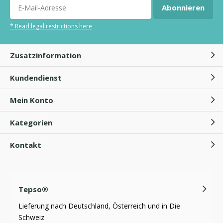
Durch
Tepso
Abonnieren
* Read legal restrictions here
Zusatzinformation
Eczeem op voeten
Kundendienst
Mein Konto
Welche Handschuhe bei
Neurodermitis?
Kategorien
Kontakt
Baumwollhandschuhe
Neurodermitis
Durch
Tepso
Tepso®
Lieferung nach Deutschland, Österreich und in Die
Schweiz