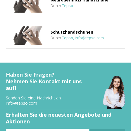
Durch
Tepso
Schutzhandschuhen
Durch
Tepso,
info@tepso.com
Waschmittel Neurodermitis
Durch
Tepso
Haben Sie Fragen?
Nehmen Sie Kontakt mit uns
auf!
Neurodermitis hand, Tepso
Neurodermitis Handschuhe
Senden Sie eine Nachricht an
Bewertungen.
info@tepso.com
Durch
Tepso
Erhalten Sie die neuesten Angebote und
Aktionen
Neurodermitis Hand