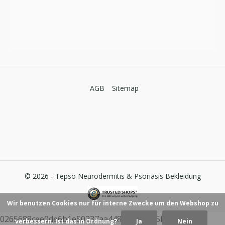
AGB
Sitemap
© 2026 -
Tepso Neurodermitis & Psoriasis Bekleidung
Wir benutzen Cookies nur für interne Zwecke um den Webshop zu
0265688cee0de6b1e50237aa448dcfb07025ff59
verbessern. Ist das in Ordnung?
Ja
Nein